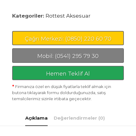
Kategoriler:
Rottest Aksesuar
Çağrı Merkezi: (0850) 220 60 70
Mobil: (0541) 295 79 30
Hemen Teklif Al
*
Firmanıza özel en düşük fiyatlarla teklif almak için
butona tıklayarak formu doldurduğunuzda, satış
temsilcilerimiz sizinle irtibata geçecektir.
Açıklama
Değerlendirmeler (0)