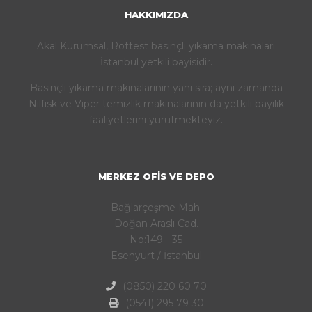
HAKKIMIZDA
Akal Kurumsal, Rottest basınçlı yıkama makinaları
İstanbul yetkili bayisidir.
Basınçlı yıkama makinalarının yanı sıra; aynı zamanda
Nilfisk ve Viper temizlik makinalarının da yetkili bayilik
faaliyetlerini yürütmekteyiz.
MERKEZ OFIS VE DEPO
Bağlarçeşme Mah.
Doğan Araslı Cad.
No:149 - 35
Esenyurt / İstanbul
(0850) 220 60 70
(0541) 295 79 30