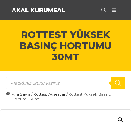
AKAL KURUMSAL
Ana m
Ara
ROTTEST YÜKSEK
BASINÇ HORTUMU
30MT
Products
search
Ana Sayfa
/
Rottest Aksesuar
/ Rottest Yüksek Basınç
Hortumu 30mt