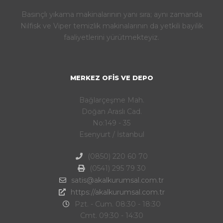
Basınçlı yıkama makinalarının yanı sıra; aynı zamanda
Nilfisk ve Viper temizlik makinalarının da yetkili bayilik
faaliyetlerini yürütmekteyiz.
MERKEZ OFIS VE DEPO
Bağlarçeşme Mah.
Doğan Araslı Cad.
No:149 - 35
Esenyurt / İstanbul
(0850) 220 60 70
(0541) 295 79 30
satis@akalkurumsal.com.tr
https://akalkurumsal.com.tr
Pzt. - Cum. 08:30 - 18:30
Cmt. 09:30 - 14:30