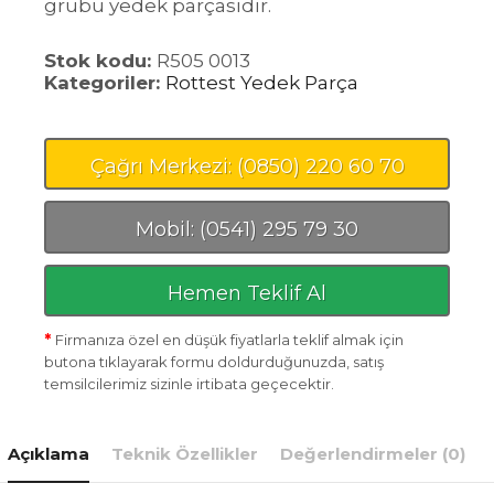
grubu yedek parçasıdır.
Stok kodu:
R505 0013
Kategoriler:
Rottest Yedek Parça
Çağrı Merkezi: (0850) 220 60 70
Mobil: (0541) 295 79 30
Hemen Teklif Al
*
Firmanıza özel en düşük fiyatlarla teklif almak için
butona tıklayarak formu doldurduğunuzda, satış
temsilcilerimiz sizinle irtibata geçecektir.
Açıklama
Teknik Özellikler
Değerlendirmeler (0)