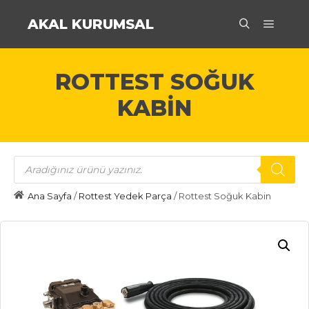
AKAL KURUMSAL
Ana m
Ara
ROTTEST SOĞUK
KABIN
Products
search
Ana Sayfa
/
Rottest Yedek Parça
/ Rottest Soğuk Kabin