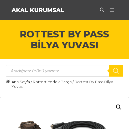
AKAL KURUMSAL
Ana m
Ara
ROTTEST BY PASS
BILYA YUVASI
Products
search
Ana Sayfa
/
Rottest Yedek Parça
/ Rottest By Pass Bilya
Yuvası