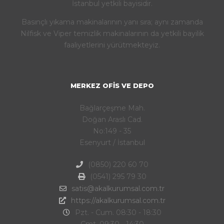
İstanbul yetkili bayisidir.
Basınçlı yıkama makinalarının yanı sıra; aynı zamanda
Nilfisk ve Viper temizlik makinalarının da yetkili bayilik
faaliyetlerini yürütmekteyiz.
MERKEZ OFIS VE DEPO
Bağlarçeşme Mah.
Doğan Araslı Cad.
No:149 - 35
Esenyurt / İstanbul
(0850) 220 60 70
(0541) 295 79 30
satis@akalkurumsal.com.tr
https://akalkurumsal.com.tr
Pzt. - Cum. 08:30 - 18:30