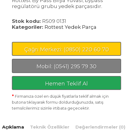
Rottest By Pass Bilya Yuvası; bypass
regülatörü grubu yedek parçasıdır.
Stok kodu:
R509 0131
Kategoriler:
Rottest Yedek Parça
Çağrı Merkezi: (0850) 220 60 70
Mobil: (0541) 295 79 30
Hemen Teklif Al
*
Firmanıza özel en düşük fiyatlarla teklif almak için
butona tıklayarak formu doldurduğunuzda, satış
temsilcilerimiz sizinle irtibata geçecektir.
Açıklama
Teknik Özellikler
Değerlendirmeler (0)