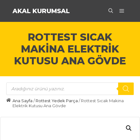
AKAL KURUMSAL
Ana m
Ara
ROTTEST SICAK
MAKINA ELEKTRIK
KUTUSU ANA GÖVDE
Products
search
Ana Sayfa
/
Rottest Yedek Parça
/ Rottest Sıcak Makina
Elektrik Kutusu Ana Gövde