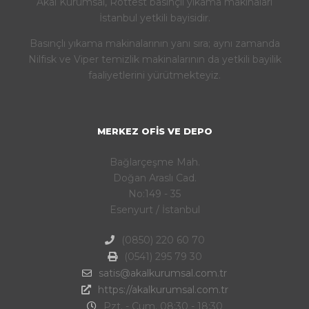
Akal Kurumsal, Rottest basınçlı yıkama makinaları
İstanbul yetkili bayisidir.
Basınçlı yıkama makinalarının yanı sıra; aynı zamanda
Nilfisk ve Viper temizlik makinalarının da yetkili bayilik
faaliyetlerini yürütmekteyiz.
MERKEZ OFIS VE DEPO
Bağlarçeşme Mah.
Doğan Araslı Cad.
No:149 - 35
Esenyurt / İstanbul
(0850) 220 60 70
(0541) 295 79 30
satis@akalkurumsal.com.tr
https://akalkurumsal.com.tr
Pzt. - Cum. 08:30 - 18:30