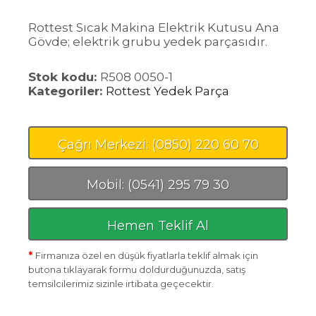
Rottest Sıcak Makina Elektrik Kutusu Ana
Gövde; elektrik grubu yedek parçasıdır.
Stok kodu:
R508 0050-1
Kategoriler:
Rottest Yedek Parça
Çağrı Merkezi: (0850) 220 60 70
Mobil: (0541) 295 79 30
Hemen Teklif Al
*
Firmanıza özel en düşük fiyatlarla teklif almak için
butona tıklayarak formu doldurduğunuzda, satış
temsilcilerimiz sizinle irtibata geçecektir.