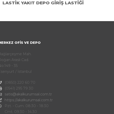
LASTIK YAKIT DEPO GIRIŞ LASTIĞI
MERKEZ OFIS VE DEPO
Bağlarçeşme Mah.
oğan Araslı Cad.
o:149 - 35
senyurt / İstanbul
(0850) 220 60 70
(0541) 295 79 30
satis@akalkurumsal.com.tr
https://akalkurumsal.com.tr
Pzt. - Cum. 08:30 - 18:30
Cmt. 09:30 - 14:30