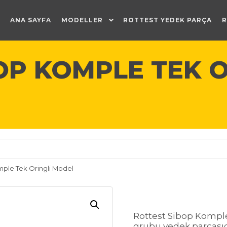
ANA SAYFA
MODELLER
ROTTEST YEDEK PARÇA
R
OP KOMPLE TEK O
mple Tek Oringli Model
Rottest Sibop Kompl
grubu yedek parçasıd