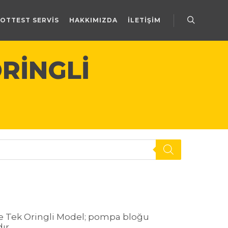
OTTEST SERVIS
HAKKIMIZDA
İLETIŞIM
Ara
RINGLI
e Tek Oringli Model; pompa bloğu
ır.