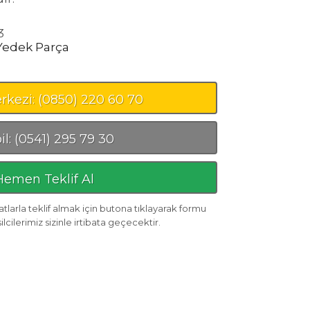
3
Yedek Parça
rkezi: (0850) 220 60 70
l: (0541) 295 79 30
Hemen Teklif Al
tlarla teklif almak için butona tıklayarak formu
cilerimiz sizinle irtibata geçecektir.