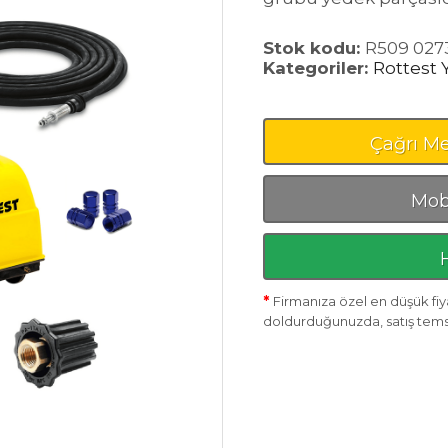
Stok kodu:
R509 027
Kategoriler:
Rottest 
Çağrı Me
Mobi
*
Firmanıza özel en düşük fiya
doldurduğunuzda, satış temsil