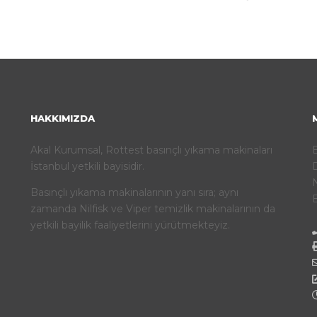
HAKKIMIZDA
Akal Kurumsal, Rottest basınçlı yıkama makinaları
İstanbul yetkili bayisidir.
D
N
Basınçlı yıkama makinalarının yanı sıra; aynı
E
zamanda Nilfisk ve Viper temizlik makinalarının da
yetkili bayilik faaliyetlerini yürütmekteyiz.