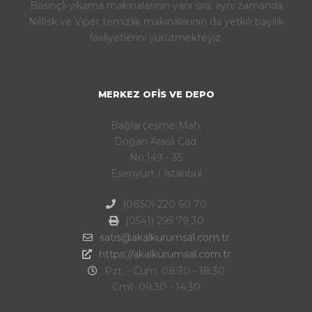
Basınçlı yıkama makinalarının yanı sıra; aynı zamanda
Nilfisk ve Viper temizlik makinalarının da yetkili bayilik
faaliyetlerini yürütmekteyiz.
MERKEZ OFIS VE DEPO
Bağlarçeşme Mah.
Doğan Araslı Cad.
No:149 - 35
Esenyurt / İstanbul
(0850) 220 60 70
(0541) 295 79 30
satis@akalkurumsal.com.tr
https://akalkurumsal.com.tr
Pzt. - Cum. 08:30 - 18:30
Cmt. 09:30 - 14:30