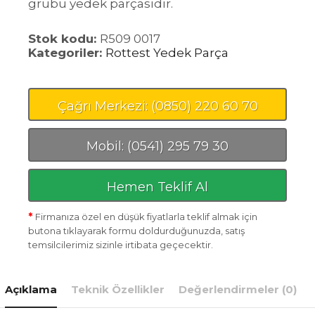
grubu yedek parçasıdır.
Stok kodu:
R509 0017
Kategoriler:
Rottest Yedek Parça
Çağrı Merkezi: (0850) 220 60 70
Mobil: (0541) 295 79 30
Hemen Teklif Al
*
Firmanıza özel en düşük fiyatlarla teklif almak için
butona tıklayarak formu doldurduğunuzda, satış
temsilcilerimiz sizinle irtibata geçecektir.
Açıklama
Teknik Özellikler
Değerlendirmeler (0)