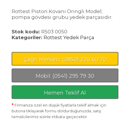
Rottest Piston Kovanı Oringli Model;
pompa gövdesi grubu yedek parçasıdır.
Stok kodu:
R503 0050
Kategoriler:
Rottest Yedek Parça
Çağrı Merkezi: (0850) 220 60 70
Mobil: (0541) 295 79 30
Hemen Teklif Al
*
Firmanıza özel en düşük fiyatlarla teklif almak için
butona tıklayarak formu doldurduğunuzda, satış
temsilcilerimiz sizinle irtibata geçecektir.