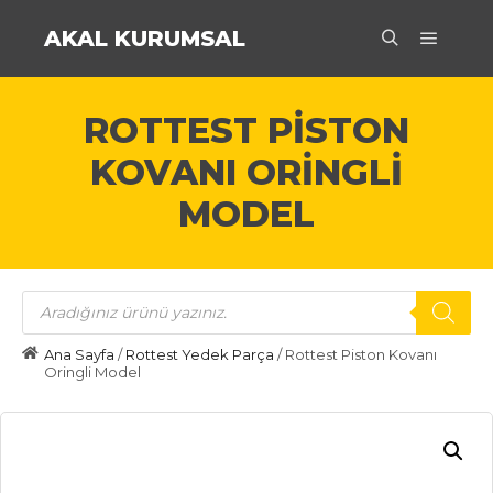
AKAL KURUMSAL
Ana m
Ara
ROTTEST PISTON
KOVANI ORINGLI
MODEL
Products
search
Ana Sayfa
/
Rottest Yedek Parça
/ Rottest Piston Kovanı
Oringli Model