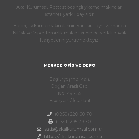
Akal Kurumsal, Rottest basınçlı yıkama makinaları
İstanbul yetkili bayisidir.
Basınçlı yıkama makinalarının yanı sıra; aynı zamanda
Nilfisk ve Viper temizlik makinalarının da yetkili bayilik
faaliyetlerini yürütmekteyiz.
MERKEZ OFIS VE DEPO
Bağlarçeşme Mah.
Doğan Araslı Cad.
No:149 - 35
Esenyurt / İstanbul
(0850) 220 60 70
(0541) 295 79 30
satis@akalkurumsal.com.tr
https://akalkurumsal.com.tr