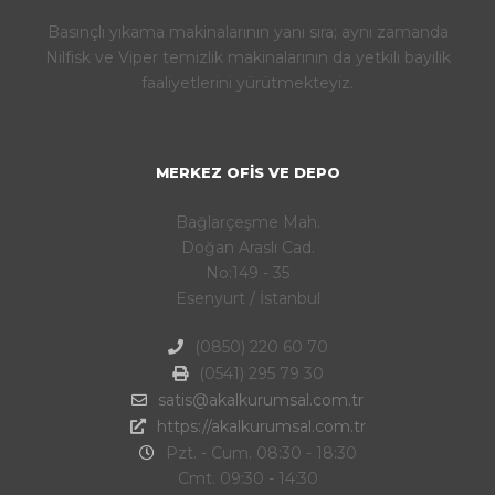
Basınçlı yıkama makinalarının yanı sıra; aynı zamanda
Nilfisk ve Viper temizlik makinalarının da yetkili bayilik
faaliyetlerini yürütmekteyiz.
MERKEZ OFIS VE DEPO
Bağlarçeşme Mah.
Doğan Araslı Cad.
No:149 - 35
Esenyurt / İstanbul
(0850) 220 60 70
(0541) 295 79 30
satis@akalkurumsal.com.tr
https://akalkurumsal.com.tr
Pzt. - Cum. 08:30 - 18:30
Cmt. 09:30 - 14:30