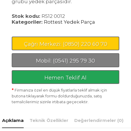
grubu yedek parçasıdır.
Stok kodu:
R512 0012
Kategoriler:
Rottest Yedek Parça
Çağrı Merkezi: (0850) 220 60 70
Mobil: (0541) 295 79 30
Hemen Teklif Al
*
Firmanıza özel en düşük fiyatlarla teklif almak için
butona tıklayarak formu doldurduğunuzda, satış
temsilcilerimiz sizinle irtibata geçecektir.
Açıklama
Teknik Özellikler
Değerlendirmeler (0)