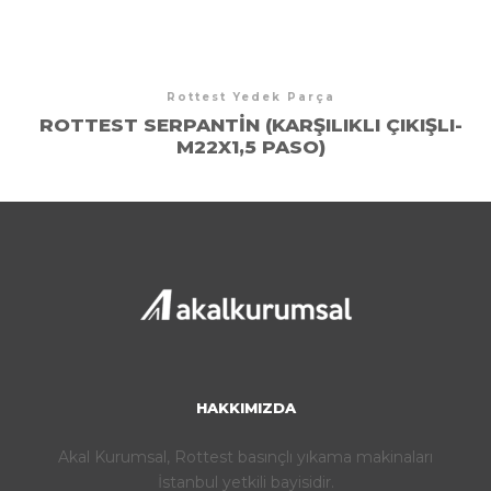
Rottest Yedek Parça
ROTTEST SERPANTIN (KARŞILIKLI ÇIKIŞLI-
M22X1,5 PASO)
HAKKIMIZDA
Akal Kurumsal, Rottest basınçlı yıkama makinaları
İstanbul yetkili bayisidir.