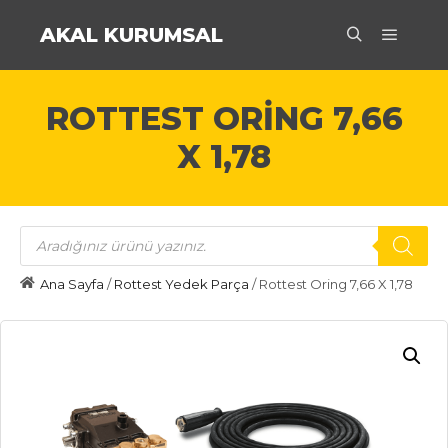
AKAL KURUMSAL
Ana m
Ara
ROTTEST ORING 7,66
X 1,78
Products
search
Ana Sayfa
/
Rottest Yedek Parça
/ Rottest Oring 7,66 X 1,78