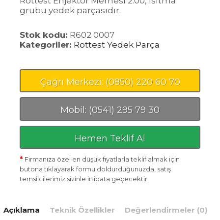
Rottest Enjektör Memesi 2.00, ısıtma
grubu yedek parçasıdır.
Stok kodu:
R602 0007
Kategoriler:
Rottest Yedek Parça
Çağrı Merkezi: (0850) 220 60 70
Mobil: (0541) 295 79 30
Hemen Teklif Al
*
Firmanıza özel en düşük fiyatlarla teklif almak için
butona tıklayarak formu doldurduğunuzda, satış
temsilcilerimiz sizinle irtibata geçecektir.
Açıklama
Teknik Özellikler
Değerlendirmeler (0)