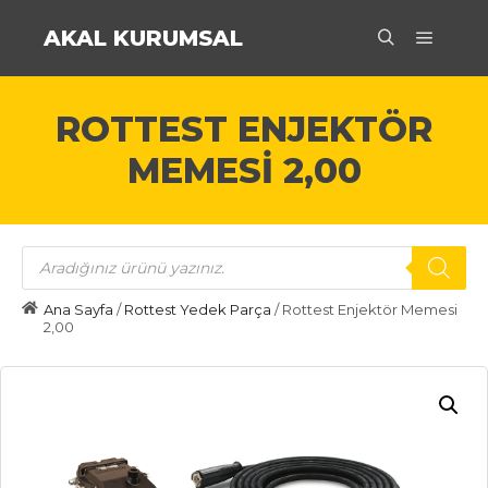
AKAL KURUMSAL
Ana m
Ara
ROTTEST ENJEKTÖR
MEMESI 2,00
Products
search
Ana Sayfa
/
Rottest Yedek Parça
/ Rottest Enjektör Memesi
2,00