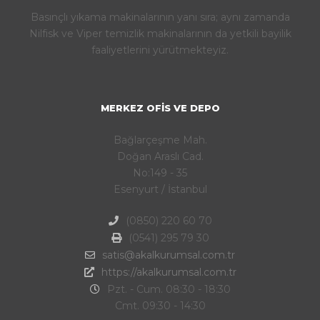
Basınçlı yıkama makinalarının yanı sıra; aynı zamanda
Nilfisk ve Viper temizlik makinalarının da yetkili bayilik
faaliyetlerini yürütmekteyiz.
MERKEZ OFIS VE DEPO
Bağlarçeşme Mah.
Doğan Araslı Cad.
No:149 - 35
Esenyurt / İstanbul
(0850) 220 60 70
(0541) 295 79 30
satis@akalkurumsal.com.tr
https://akalkurumsal.com.tr
Pzt. - Cum. 08:30 - 18:30
Cmt. 09:30 - 14:30