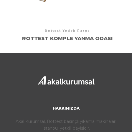
Rottest Yedek Parça
ROTTEST KOMPLE YANMA ODASI
HAKKIMIZDA
Akal Kurumsal, Rottest basınçlı yıkama makinaları
İstanbul yetkili bayisidir.