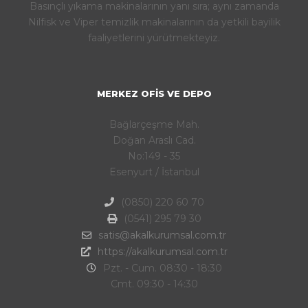
Basınçlı yıkama makinalarının yanı sıra; aynı zamanda
Nilfisk ve Viper temizlik makinalarının da yetkili bayilik
faaliyetlerini yürütmekteyiz.
MERKEZ OFIS VE DEPO
Bağlarçeşme Mah.
Doğan Araslı Cad.
No:149 - 35
Esenyurt / İstanbul
(0850) 220 60 70
(0541) 295 79 30
satis@akalkurumsal.com.tr
https://akalkurumsal.com.tr
Pzt. - Cum. 08:30 - 18:30
Cmt. 09:30 - 14:30