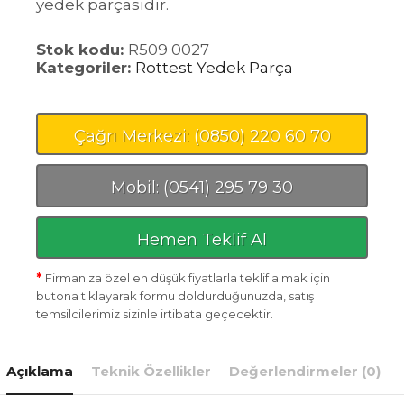
yedek parçasıdır.
Stok kodu:
R509 0027
Kategoriler:
Rottest Yedek Parça
Çağrı Merkezi: (0850) 220 60 70
Mobil: (0541) 295 79 30
Hemen Teklif Al
*
Firmanıza özel en düşük fiyatlarla teklif almak için
butona tıklayarak formu doldurduğunuzda, satış
temsilcilerimiz sizinle irtibata geçecektir.
Açıklama
Teknik Özellikler
Değerlendirmeler (0)