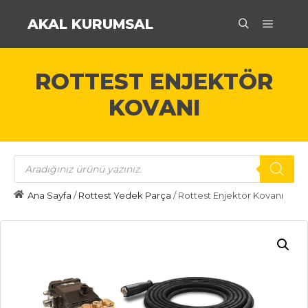
AKAL KURUMSAL
Ana m
Ara
ROTTEST ENJEKTÖR
KOVANI
Products
search
Ana Sayfa
/
Rottest Yedek Parça
/ Rottest Enjektör Kovanı