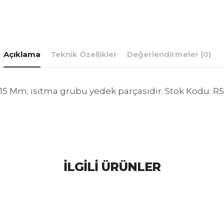
Açıklama
Teknik Özellikler
Değerlendirmeler (0)
 15 Mm; ısıtma grubu yedek parçasıdır. Stok Kodu: R
İLGILI ÜRÜNLER