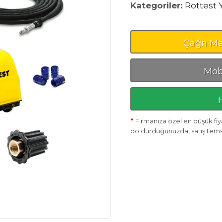
Kategoriler:
Rottest 
Çağrı Me
Mobi
*
Firmanıza özel en düşük fiya
doldurduğunuzda, satış temsil