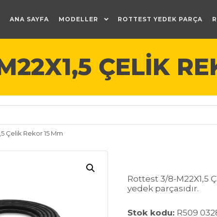
ANA SAYFA
MODELLER
ROTTEST YEDEK PARÇA
R
M22X1,5 ÇELIK R
,5 Çelik Rekor 15 Mm
Rottest 3/8-M22X1,5 
yedek parçasıdır.
Stok kodu:
R509 032