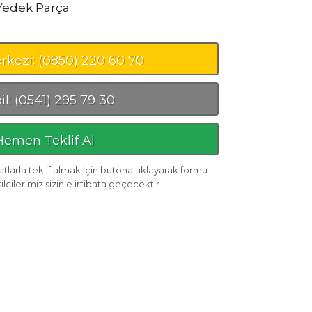
Yedek Parça
rkezi: (0850) 220 60 70
l: (0541) 295 79 30
Hemen Teklif Al
tlarla teklif almak için butona tıklayarak formu
cilerimiz sizinle irtibata geçecektir.