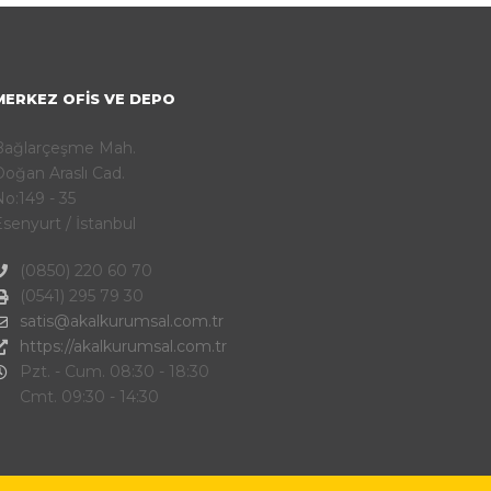
MERKEZ OFIS VE DEPO
Bağlarçeşme Mah.
oğan Araslı Cad.
o:149 - 35
senyurt / İstanbul
(0850) 220 60 70
(0541) 295 79 30
satis@akalkurumsal.com.tr
https://akalkurumsal.com.tr
Pzt. - Cum. 08:30 - 18:30
Cmt. 09:30 - 14:30