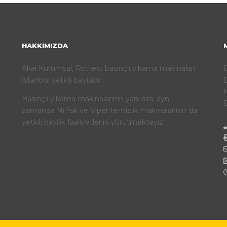
HAKKIMIZDA
Akal Kurumsal, Rottest basınçlı yıkama makinaları
İstanbul yetkili bayisidir.
D
N
Basınçlı yıkama makinalarının yanı sıra; aynı
E
zamanda Nilfisk ve Viper temizlik makinalarının da
yetkili bayilik faaliyetlerini yürütmekteyiz.