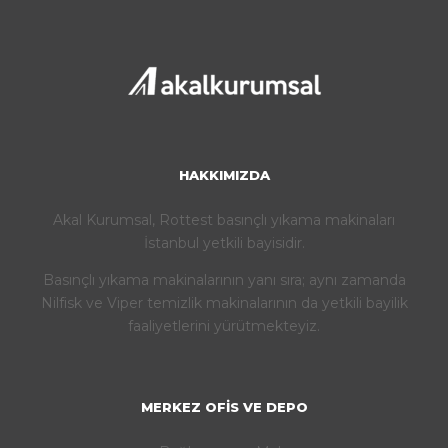
HAKKIMIZDA
Akal Kurumsal, Rottest basınçlı yıkama makinaları
İstanbul yetkili bayisidir.
Basınçlı yıkama makinalarının yanı sıra; aynı zamanda
Nilfisk ve Viper temizlik makinalarının da yetkili bayilik
faaliyetlerini yürütmekteyiz.
MERKEZ OFIS VE DEPO