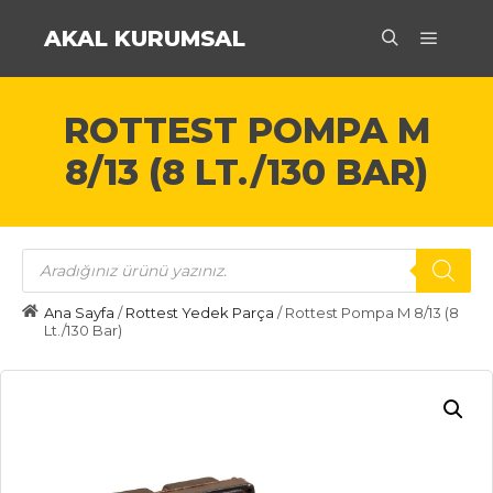
AKAL KURUMSAL
Ana m
Ara
ROTTEST POMPA M
8/13 (8 LT./130 BAR)
Products
search
Ana Sayfa
/
Rottest Yedek Parça
/ Rottest Pompa M 8/13 (8
Lt./130 Bar)