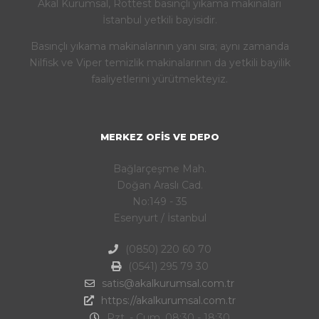
Akal Kurumsal, Rottest basınçlı yıkama makinaları
İstanbul yetkili bayisidir.
Basınçlı yıkama makinalarının yanı sıra; aynı zamanda
Nilfisk ve Viper temizlik makinalarının da yetkili bayilik
faaliyetlerini yürütmekteyiz.
MERKEZ OFIS VE DEPO
Bağlarçeşme Mah.
Doğan Araslı Cad.
No:149 - 35
Esenyurt / İstanbul
(0850) 220 60 70
(0541) 295 79 30
satis@akalkurumsal.com.tr
https://akalkurumsal.com.tr
Pzt. - Cum. 08:30 - 18:30