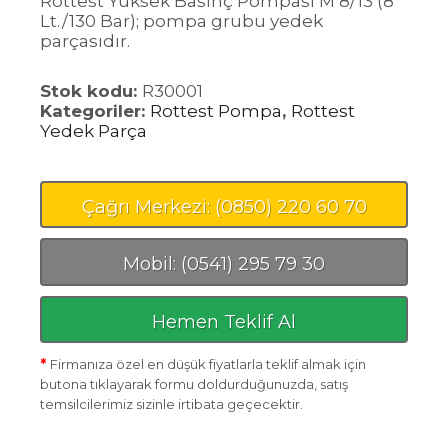
Rottest Yüksek Basınç Pompası M 8/13 (8
Lt./130 Bar); pompa grubu yedek
parçasıdır.
Stok kodu:
R30001
Kategoriler:
Rottest Pompa
,
Rottest
Yedek Parça
Çağrı Merkezi: (0850) 220 60 70
Mobil: (0541) 295 79 30
Hemen Teklif Al
*
Firmanıza özel en düşük fiyatlarla teklif almak için
butona tıklayarak formu doldurduğunuzda, satış
temsilcilerimiz sizinle irtibata geçecektir.