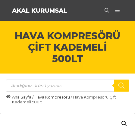
AKAL KURUMSAL
Ana m
Ara
HAVA KOMPRESÖRÜ
ÇIFT KADEMELI
500LT
Products
search
Ana Sayfa
/
Hava Kompresörü
/ Hava Kompresörü Çift
Kademeli 500lt