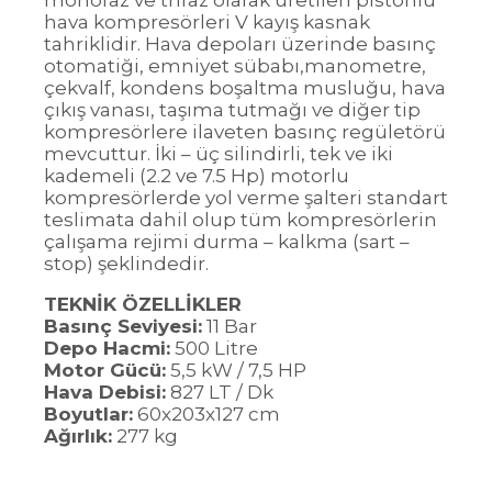
monofaz ve trifaz olarak üretilen pistonlu
hava kompresörleri V kayış kasnak
tahriklidir. Hava depoları üzerinde basınç
otomatiği, emniyet sübabı,manometre,
çekvalf, kondens boşaltma musluğu, hava
çıkış vanası, taşıma tutmağı ve diğer tip
kompresörlere ilaveten basınç regületörü
mevcuttur. İki – üç silindirli, tek ve iki
kademeli (2.2 ve 7.5 Hp) motorlu
kompresörlerde yol verme şalteri standart
teslimata dahil olup tüm kompresörlerin
çalışama rejimi durma – kalkma (sart –
stop) şeklindedir.
TEKNİK ÖZELLİKLER
Basınç Seviyesi:
11 Bar
Depo Hacmi:
500 Litre
Motor Gücü:
5,5 kW / 7,5 HP
Hava Debisi:
827 LT / Dk
Boyutlar:
60x203x127 cm
Ağırlık:
277 kg