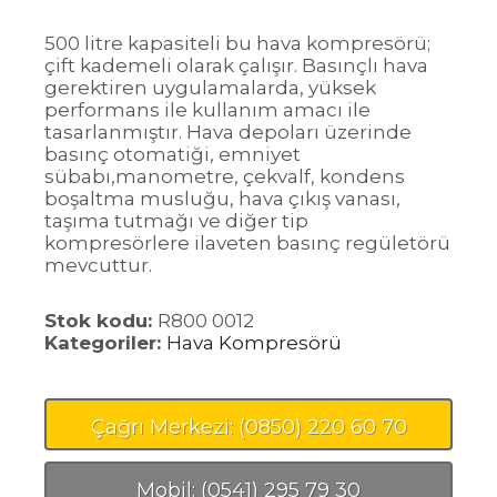
500 litre kapasiteli bu hava kompresörü;
çift kademeli olarak çalışır. Basınçlı hava
gerektiren uygulamalarda, yüksek
performans ile kullanım amacı ile
tasarlanmıştır. Hava depoları üzerinde
basınç otomatiği, emniyet
sübabı,manometre, çekvalf, kondens
boşaltma musluğu, hava çıkış vanası,
taşıma tutmağı ve diğer tip
kompresörlere ilaveten basınç regületörü
mevcuttur.
Stok kodu:
R800 0012
Kategoriler:
Hava Kompresörü
Çağrı Merkezi: (0850) 220 60 70
Mobil: (0541) 295 79 30