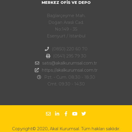
MERKEZ OFIS VE DEPO
Bağlarçeşme Mah.
Doğan Araslı Cad.
No:149 - 35
Esenyurt / İstanbul
(0850) 220 60 70
(0541) 295 79 30
satis@akalkurumsal.com.tr
https://akalkurumsal.com.tr
Pzt. - Cum. 08:30 - 18:30
Cmt. 09:30 - 14:30
Copyright© 2020, Akal Kurumsal. Tüm hakları saklıdır.