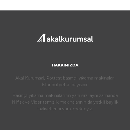
HAKKIMIZDA
Akal Kurumsal, Rottest basınçlı yıkama makinaları
İstanbul yetkili bayisidir.
Basınçlı yıkama makinalarının yanı sıra; aynı zamanda
Nilfisk ve Viper temizlik makinalarının da yetkili bayilik
faaliyetlerini yürütmekteyiz.