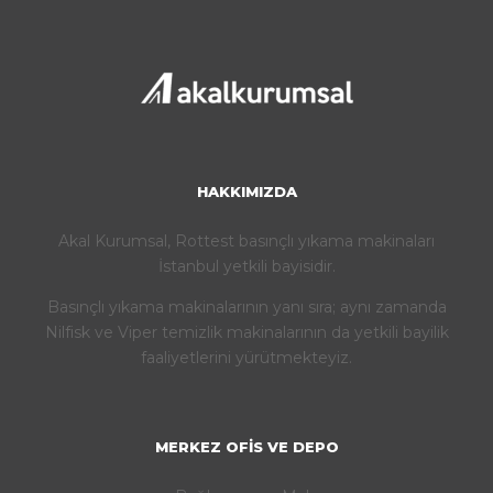
HAKKIMIZDA
Akal Kurumsal, Rottest basınçlı yıkama makinaları
İstanbul yetkili bayisidir.
Basınçlı yıkama makinalarının yanı sıra; aynı zamanda
Nilfisk ve Viper temizlik makinalarının da yetkili bayilik
faaliyetlerini yürütmekteyiz.
MERKEZ OFIS VE DEPO