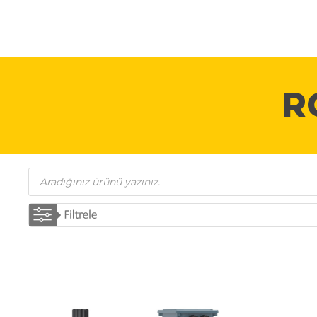
AKAL KURUMSAL
R
Products
search