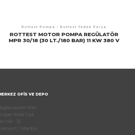
Rottest Pompa
/
Rottest Yedek Parça
ROTTEST MOTOR POMPA REGÜLATÖR
MPR 30/18 (30 LT./180 BAR) 11 KW 380 V
MERKEZ OFIS VE DEPO
Bağlarçeşme Mah.
oğan Araslı Cad.
o:149 - 35
senyurt / İstanbul