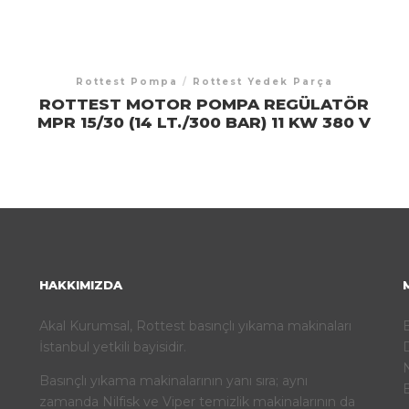
Rottest Pompa
/
Rottest Yedek Parça
ROTTEST MOTOR POMPA REGÜLATÖR
MPR 15/30 (14 LT./300 BAR) 11 KW 380 V
HAKKIMIZDA
Akal Kurumsal, Rottest basınçlı yıkama makinaları
İstanbul yetkili bayisidir.
D
N
Basınçlı yıkama makinalarının yanı sıra; aynı
E
zamanda Nilfisk ve Viper temizlik makinalarının da