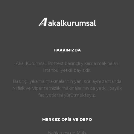
HAKKIMIZDA
Akal Kurumsal, Rottest basınçlı yıkama makinaları
İstanbul yetkili bayisidir.
Basınçlı yıkama makinalarının yanı sıra; aynı zamanda
Nilfisk ve Viper temizlik makinalarının da yetkili bayilik
faaliyetlerini yürütmekteyiz.
MERKEZ OFIS VE DEPO
Bağlarçeşme Mah.