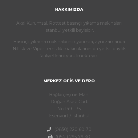
HAKKIMIZDA
Akal Kurumsal, Rottest basınçlı yıkama makinaları
İstanbul yetkili bayisidir.
Basınçlı yıkama makinalarının yanı sıra; aynı zamanda
Nilfisk ve Viper temizlik makinalarının da yetkili bayilik
faaliyetlerini yürütmekteyiz.
MERKEZ OFIS VE DEPO
Bağlarçeşme Mah.
Doğan Araslı Cad.
No:149 - 35
Esenyurt / İstanbul
(0850) 220 60 70
(0541) 295 79 30